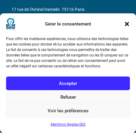
17 rue de l’Amiral Hamelin
75116 Paris
Métro : « Boissière » Ligne 6 et « Iéna » Ligne 9
Gérer le consentement
Téléphone : (+33) 1 56 90 37 17
Pour offrir les meilleures expériences, nous utilisons des technologies telles
que les cookies pour stocker et/ou accéder aux informations des appareils.
Le fait de consentir à ces technologies nous permettra de traiter des
N° de SIREN : 785 393 232, Code APE : 9412Z TVA intra-
données telles que le comportement de navigation ou les ID uniques sur ce
communautaire : FR44 785 393 232
site. Le fait de ne pas consentir ou de retirer son consentement peut avoir
un effet négatif sur certaines caractéristiques et fonctions.
Bicentenaire des découvertes d’André-
Marie Ampère
Accepter
Conditions Générales de Vente
Refuser
Voir les préférences
Mentions légales
Mentions légales-SEE
Contact