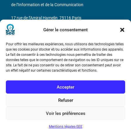
de l’Information et de la Communication
17 rue de l’Amiral Hamelin
75116 Paris
Gérer le consentement
Métro : « Boissière » Ligne 6 et « Iéna » Ligne 9
Téléphone : (+33) 1 56 90 37 17
Pour offrir les meilleures expériences, nous utilisons des technologies telles
que les cookies pour stocker et/ou accéder aux informations des appareils.
Le fait de consentir à ces technologies nous permettra de traiter des
N° de SIREN : 785 393 232, Code APE : 9412Z TVA intra-
données telles que le comportement de navigation ou les ID uniques sur ce
communautaire : FR44 785 393 232
site. Le fait de ne pas consentir ou de retirer son consentement peut avoir
un effet négatif sur certaines caractéristiques et fonctions.
Bicentenaire des découvertes d’André-
Marie Ampère
Accepter
Conditions Générales de Vente
Refuser
Voir les préférences
Mentions légales
Mentions légales-SEE