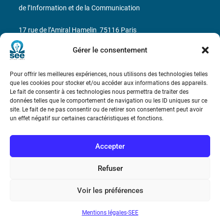
de l’Information et de la Communication
17 rue de l’Amiral Hamelin
75116 Paris
Gérer le consentement
Métro : « Boissière » Ligne 6 et « Iéna » Ligne 9
Téléphone : (+33) 1 56 90 37 17
Pour offrir les meilleures expériences, nous utilisons des technologies telles
que les cookies pour stocker et/ou accéder aux informations des appareils.
Le fait de consentir à ces technologies nous permettra de traiter des
N° de SIREN : 785 393 232, Code APE : 9412Z TVA intra-
données telles que le comportement de navigation ou les ID uniques sur ce
communautaire : FR44 785 393 232
site. Le fait de ne pas consentir ou de retirer son consentement peut avoir
un effet négatif sur certaines caractéristiques et fonctions.
Bicentenaire des découvertes d’André-
Marie Ampère
Accepter
Conditions Générales de Vente
Refuser
Voir les préférences
Mentions légales
Mentions légales-SEE