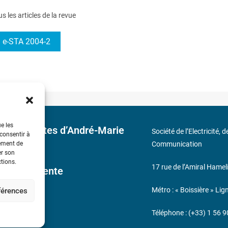
us les articles de la revue
e-STA 2004-2
ue les
 découvertes d’André-Marie
Société de l’Electricité, 
 consentir à
tement de
Communication
er son
ctions.
17 rue de l’Amiral Hamel
ales de Vente
Métro : « Boissière » Lig
éférences
s
Téléphone : (+33) 1 56 9