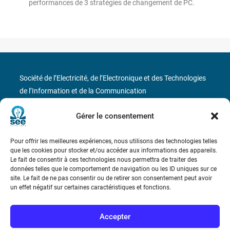
performances de 3 stratégies de changement de PC.
Société de l’Electricité, de l’Electronique et des Technologies
de l’Information et de la Communication
17 rue de l’Amiral Hamelin
75116 Paris
Gérer le consentement
Métro : « Boissière » Ligne 6 et « Iéna » Ligne 9
Pour offrir les meilleures expériences, nous utilisons des technologies telles
que les cookies pour stocker et/ou accéder aux informations des appareils.
Le fait de consentir à ces technologies nous permettra de traiter des
Téléphone : (+33) 1 56 90 37 17
données telles que le comportement de navigation ou les ID uniques sur ce
site. Le fait de ne pas consentir ou de retirer son consentement peut avoir
N° de SIREN : 785 393 232, Code APE : 9412Z TVA intra-
un effet négatif sur certaines caractéristiques et fonctions.
communautaire : FR44 785 393 232
Accepter
Bicentenaire des découvertes d’André-
Marie Ampère