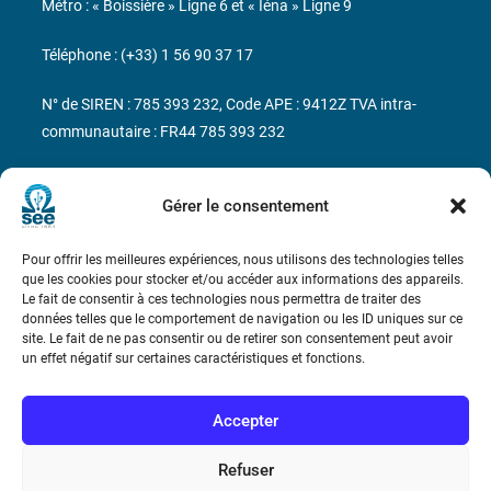
Métro : « Boissière » Ligne 6 et « Iéna » Ligne 9
Téléphone : (+33) 1 56 90 37 17
N° de SIREN : 785 393 232, Code APE : 9412Z TVA intra-
communautaire : FR44 785 393 232
Bicentenaire des découvertes d’André-
Marie Ampère
Gérer le consentement
Pour offrir les meilleures expériences, nous utilisons des technologies telles
Conditions Générales de Vente
que les cookies pour stocker et/ou accéder aux informations des appareils.
Le fait de consentir à ces technologies nous permettra de traiter des
données telles que le comportement de navigation ou les ID uniques sur ce
Mentions légales
site. Le fait de ne pas consentir ou de retirer son consentement peut avoir
un effet négatif sur certaines caractéristiques et fonctions.
Contact
Accepter
Refuser