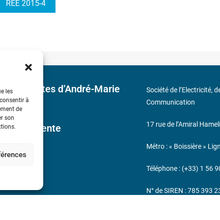
REE 2015-4
 découvertes d’André-Marie
Société de l’Electricité, 
ue les
 consentir à
Communication
tement de
er son
17 rue de l’Amiral Hamel
ales de Vente
ctions.
Métro : « Boissière » Lig
éférences
s
Téléphone : (+33) 1 56 9
N° de SIREN : 785 393 
232