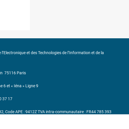
de l’Electronique et des Technologies de l’Information et de la
in
75116 Paris
ne 6 et « Iéna » Ligne 9
0 37 17
232, Code APE : 9412Z TVA intra-communautaire : FR44 785 393