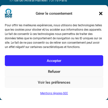
17 rue de l’Amiral Hamelin
75116 Paris
Métro : « Boissière » Ligne 6 et « Iéna » Ligne 9
Gérer le consentement
Téléphone : (+33) 1 56 90 37 17
Pour offrir les meilleures expériences, nous utilisons des technologies telles
que les cookies pour stocker et/ou accéder aux informations des appareils.
N° de SIREN : 785 393 232, Code APE : 9412Z TVA intra-
Le fait de consentir à ces technologies nous permettra de traiter des
données telles que le comportement de navigation ou les ID uniques sur ce
communautaire : FR44 785 393 232
site. Le fait de ne pas consentir ou de retirer son consentement peut avoir
un effet négatif sur certaines caractéristiques et fonctions.
Bicentenaire des découvertes d’André-
Marie Ampère
Accepter
Conditions Générales de Vente
Refuser
Mentions légales
Voir les préférences
Mentions légales-SEE
Contact