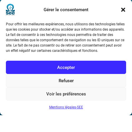
Métro : « Boissière » Ligne 6 et « Iéna » Ligne 9
Gérer le consentement
Téléphone : (+33) 1 56 90 37 17
Pour offrir les meilleures expériences, nous utilisons des technologies telles
que les cookies pour stocker et/ou accéder aux informations des appareils.
N° de SIREN : 785 393 232, Code APE : 9412Z TVA intra-
Le fait de consentir à ces technologies nous permettra de traiter des
communautaire : FR44 785 393 232
données telles que le comportement de navigation ou les ID uniques sur ce
site. Le fait de ne pas consentir ou de retirer son consentement peut avoir
Bicentenaire des découvertes d’André-
un effet négatif sur certaines caractéristiques et fonctions.
Marie Ampère
Accepter
Conditions Générales de Vente
Refuser
Mentions légales
Voir les préférences
Mentions légales-SEE
Contact