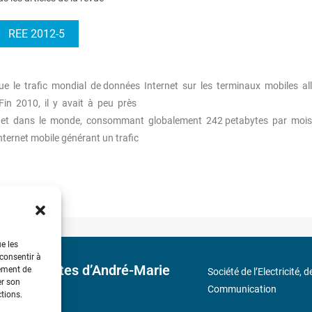
REE 2012-5
 le trafic mondial de données Internet sur les terminaux mobiles all
in 2010, il y avait à peu près
ernet dans le monde, consommant globalement 242 petabytes par moi
nternet mobile générant un trafic
ue les
 consentir à
 découvertes d’André-Marie
tement de
Société de l’Electricité, 
er son
Communication
ctions.