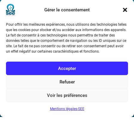
Métro : « Boissière » Ligne 6 et « Iéna » Ligne 9
Gérer le consentement
Téléphone : (+33) 1 56 90 37 17
Pour offrir les meilleures expériences, nous utilisons des technologies telles
que les cookies pour stocker et/ou accéder aux informations des appareils.
N° de SIREN : 785 393 232, Code APE : 9412Z TVA intra-
Le fait de consentir à ces technologies nous permettra de traiter des
communautaire : FR44 785 393 232
données telles que le comportement de navigation ou les ID uniques sur ce
site. Le fait de ne pas consentir ou de retirer son consentement peut avoir
Bicentenaire des découvertes d’André-
un effet négatif sur certaines caractéristiques et fonctions.
Marie Ampère
Accepter
Conditions Générales de Vente
Refuser
Mentions légales
Voir les préférences
Mentions légales-SEE
Contact