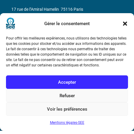
17 rue de l’Amiral Hamelin
75116 Paris
Métro : « Boissière » Ligne 6 et « Iéna » Ligne 9
Gérer le consentement
Téléphone : (+33) 1 56 90 37 17
Pour offrir les meilleures expériences, nous utilisons des technologies telles
que les cookies pour stocker et/ou accéder aux informations des appareils.
Le fait de consentir à ces technologies nous permettra de traiter des
N° de SIREN : 785 393 232, Code APE : 9412Z TVA intra-
données telles que le comportement de navigation ou les ID uniques sur ce
communautaire : FR44 785 393 232
site. Le fait de ne pas consentir ou de retirer son consentement peut avoir
un effet négatif sur certaines caractéristiques et fonctions.
Bicentenaire des découvertes d’André-
Marie Ampère
Accepter
Conditions Générales de Vente
Refuser
Voir les préférences
Mentions légales
Mentions légales-SEE
Contact