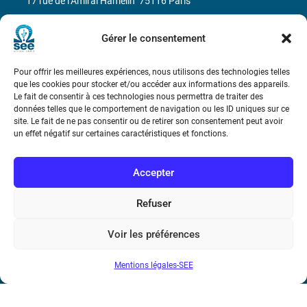
17 rue de l’Amiral Hamelin
75116 Paris
Métro : « Boissière » Ligne 6 et « Iéna » Ligne 9
Gérer le consentement
Téléphone : (+33) 1 56 90 37 17
Pour offrir les meilleures expériences, nous utilisons des technologies telles
que les cookies pour stocker et/ou accéder aux informations des appareils.
N° de SIREN : 785 393 232, Code APE : 9412Z TVA intra-
Le fait de consentir à ces technologies nous permettra de traiter des
données telles que le comportement de navigation ou les ID uniques sur ce
communautaire : FR44 785 393 232
site. Le fait de ne pas consentir ou de retirer son consentement peut avoir
un effet négatif sur certaines caractéristiques et fonctions.
Bicentenaire des découvertes d’André-
Marie Ampère
Accepter
Conditions Générales de Vente
Refuser
Mentions légales
Voir les préférences
Mentions légales-SEE
Contact