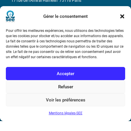
17 rue de l’Amiral Hamelin
75116 Paris
Métro : « Boissière » Ligne 6 et « Iéna » Ligne 9
Gérer le consentement
Téléphone : (+33) 1 56 90 37 17
Pour offrir les meilleures expériences, nous utilisons des technologies telles
que les cookies pour stocker et/ou accéder aux informations des appareils.
N° de SIREN : 785 393 232, Code APE : 9412Z TVA intra-
Le fait de consentir à ces technologies nous permettra de traiter des
données telles que le comportement de navigation ou les ID uniques sur ce
communautaire : FR44 785 393 232
site. Le fait de ne pas consentir ou de retirer son consentement peut avoir
un effet négatif sur certaines caractéristiques et fonctions.
Bicentenaire des découvertes d’André-
Marie Ampère
Accepter
Conditions Générales de Vente
Refuser
Mentions légales
Voir les préférences
Mentions légales-SEE
Contact