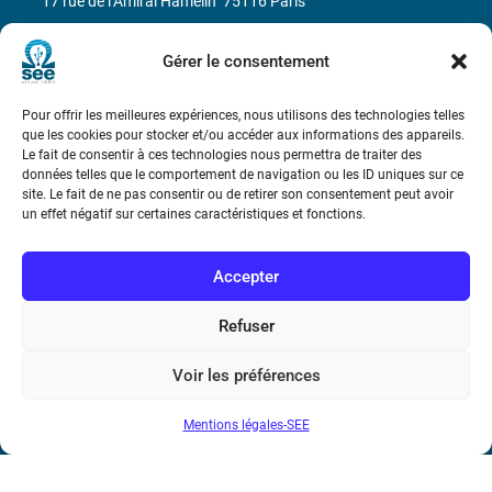
17 rue de l’Amiral Hamelin
75116 Paris
Métro : « Boissière » Ligne 6 et « Iéna » Ligne 9
Gérer le consentement
Téléphone : (+33) 1 56 90 37 17
Pour offrir les meilleures expériences, nous utilisons des technologies telles
que les cookies pour stocker et/ou accéder aux informations des appareils.
N° de SIREN : 785 393 232, Code APE : 9412Z TVA intra-
Le fait de consentir à ces technologies nous permettra de traiter des
données telles que le comportement de navigation ou les ID uniques sur ce
communautaire : FR44 785 393 232
site. Le fait de ne pas consentir ou de retirer son consentement peut avoir
un effet négatif sur certaines caractéristiques et fonctions.
Bicentenaire des découvertes d’André-
Marie Ampère
Accepter
Conditions Générales de Vente
Refuser
Mentions légales
Voir les préférences
Mentions légales-SEE
Contact