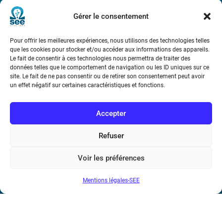
Métro : « Boissière » Ligne 6 et « Iéna » Ligne 9
Gérer le consentement
Téléphone : (+33) 1 56 90 37 17
Pour offrir les meilleures expériences, nous utilisons des technologies telles
que les cookies pour stocker et/ou accéder aux informations des appareils.
N° de SIREN : 785 393 232, Code APE : 9412Z TVA intra-
Le fait de consentir à ces technologies nous permettra de traiter des
communautaire : FR44 785 393 232
données telles que le comportement de navigation ou les ID uniques sur ce
site. Le fait de ne pas consentir ou de retirer son consentement peut avoir
Bicentenaire des découvertes d’André-
un effet négatif sur certaines caractéristiques et fonctions.
Marie Ampère
Accepter
Conditions Générales de Vente
Refuser
Mentions légales
Voir les préférences
Mentions légales-SEE
Contact