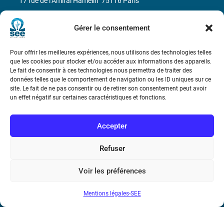
17 rue de l’Amiral Hamelin
75116 Paris
Métro : « Boissière » Ligne 6 et « Iéna » Ligne 9
Gérer le consentement
Téléphone : (+33) 1 56 90 37 17
Pour offrir les meilleures expériences, nous utilisons des technologies telles
que les cookies pour stocker et/ou accéder aux informations des appareils.
N° de SIREN : 785 393 232, Code APE : 9412Z TVA intra-
Le fait de consentir à ces technologies nous permettra de traiter des
données telles que le comportement de navigation ou les ID uniques sur ce
communautaire : FR44 785 393 232
site. Le fait de ne pas consentir ou de retirer son consentement peut avoir
un effet négatif sur certaines caractéristiques et fonctions.
Bicentenaire des découvertes d’André-
Marie Ampère
Accepter
Conditions Générales de Vente
Refuser
Mentions légales
Voir les préférences
Mentions légales-SEE
Contact