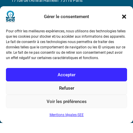
17 rue de l’Amiral Hamelin
75116 Paris
Métro : « Boissière » Ligne 6 et « Iéna » Ligne 9
Gérer le consentement
Téléphone : (+33) 1 56 90 37 17
Pour offrir les meilleures expériences, nous utilisons des technologies telles
que les cookies pour stocker et/ou accéder aux informations des appareils.
N° de SIREN : 785 393 232, Code APE : 9412Z TVA intra-
Le fait de consentir à ces technologies nous permettra de traiter des
données telles que le comportement de navigation ou les ID uniques sur ce
communautaire : FR44 785 393 232
site. Le fait de ne pas consentir ou de retirer son consentement peut avoir
un effet négatif sur certaines caractéristiques et fonctions.
Bicentenaire des découvertes d’André-
Marie Ampère
Accepter
Conditions Générales de Vente
Refuser
Mentions légales
Voir les préférences
Mentions légales-SEE
Contact