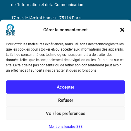
de l’Information et de la Communication
17 rue de l’Amiral Hamelin
75116 Paris
Gérer le consentement
Métro : « Boissière » Ligne 6 et « Iéna » Ligne 9
Téléphone : (+33) 1 56 90 37 17
Pour offrir les meilleures expériences, nous utilisons des technologies telles
que les cookies pour stocker et/ou accéder aux informations des appareils.
Le fait de consentir à ces technologies nous permettra de traiter des
N° de SIREN : 785 393 232, Code APE : 9412Z TVA intra-
données telles que le comportement de navigation ou les ID uniques sur ce
communautaire : FR44 785 393 232
site. Le fait de ne pas consentir ou de retirer son consentement peut avoir
un effet négatif sur certaines caractéristiques et fonctions.
Bicentenaire des découvertes d’André-
Marie Ampère
Accepter
Conditions Générales de Vente
Refuser
Voir les préférences
Mentions légales
Mentions légales-SEE