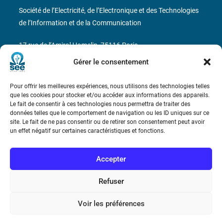
Société de l’Electricité, de l’Electronique et des Technologies
de l’Information et de la Communication
17 rue de l’Amiral Hamelin
75116 Paris
Gérer le consentement
Métro : « Boissière » Ligne 6 et « Iéna » Ligne 9
Pour offrir les meilleures expériences, nous utilisons des technologies telles
Téléphone : (+33) 1 56 90 37 17
que les cookies pour stocker et/ou accéder aux informations des appareils.
Le fait de consentir à ces technologies nous permettra de traiter des
N° de SIREN : 785 393 232, Code APE : 9412Z TVA intra-
données telles que le comportement de navigation ou les ID uniques sur ce
site. Le fait de ne pas consentir ou de retirer son consentement peut avoir
communautaire : FR44 785 393 232
un effet négatif sur certaines caractéristiques et fonctions.
Bicentenaire des découvertes d’André-
Marie Ampère
Accepter
Refuser
Conditions Générales de Vente
Voir les préférences
Mentions légales