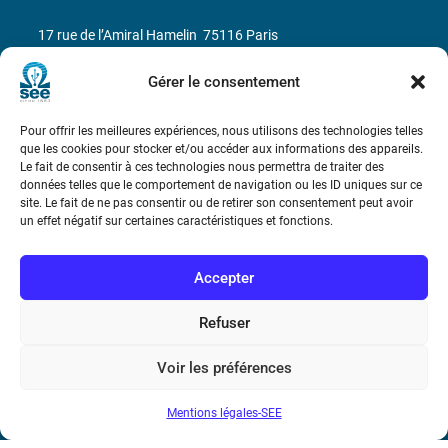
17 rue de l’Amiral Hamelin
75116 Paris
Métro : « Boissière » Ligne 6 et « Iéna » Ligne 9
Gérer le consentement
Téléphone : (+33) 1 56 90 37 17
Pour offrir les meilleures expériences, nous utilisons des technologies telles
que les cookies pour stocker et/ou accéder aux informations des appareils.
Le fait de consentir à ces technologies nous permettra de traiter des
N° de SIREN : 785 393 232, Code APE : 9412Z TVA intra-
données telles que le comportement de navigation ou les ID uniques sur ce
communautaire : FR44 785 393 232
site. Le fait de ne pas consentir ou de retirer son consentement peut avoir
un effet négatif sur certaines caractéristiques et fonctions.
Bicentenaire des découvertes d’André-
Marie Ampère
Accepter
Conditions Générales de Vente
Refuser
Voir les préférences
Mentions légales
Mentions légales-SEE
Contact