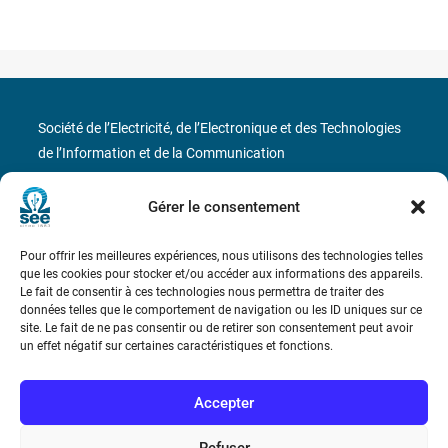
Société de l’Electricité, de l’Electronique et des Technologies
de l’Information et de la Communication
17 rue de l’Amiral Hamelin
75116 Paris
Gérer le consentement
Métro : « Boissière » Ligne 6 et « Iéna » Ligne 9
Pour offrir les meilleures expériences, nous utilisons des technologies telles
que les cookies pour stocker et/ou accéder aux informations des appareils.
Téléphone : (+33) 1 56 90 37 17
Le fait de consentir à ces technologies nous permettra de traiter des
données telles que le comportement de navigation ou les ID uniques sur ce
site. Le fait de ne pas consentir ou de retirer son consentement peut avoir
N° de SIREN : 785 393 232, Code APE : 9412Z TVA intra-
un effet négatif sur certaines caractéristiques et fonctions.
communautaire : FR44 785 393 232
Bicentenaire des découvertes d’André-
Accepter
Marie Ampère
Refuser