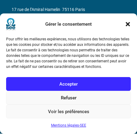
17 rue de l’Amiral Hamelin
75116 Paris
Métro : « Boissière » Ligne 6 et « Iéna » Ligne 9
Gérer le consentement
Téléphone : (+33) 1 56 90 37 17
Pour offrir les meilleures expériences, nous utilisons des technologies telles
que les cookies pour stocker et/ou accéder aux informations des appareils.
Le fait de consentir à ces technologies nous permettra de traiter des
N° de SIREN : 785 393 232, Code APE : 9412Z TVA intra-
données telles que le comportement de navigation ou les ID uniques sur ce
communautaire : FR44 785 393 232
site. Le fait de ne pas consentir ou de retirer son consentement peut avoir
un effet négatif sur certaines caractéristiques et fonctions.
Bicentenaire des découvertes d’André-
Marie Ampère
Accepter
Conditions Générales de Vente
Refuser
Voir les préférences
Mentions légales
Mentions légales-SEE
Contact