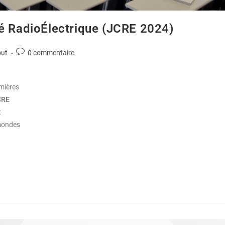
té RadioÉlectrique (JCRE 2024)
out
0 commentaire
emières
CRE
t
mondes