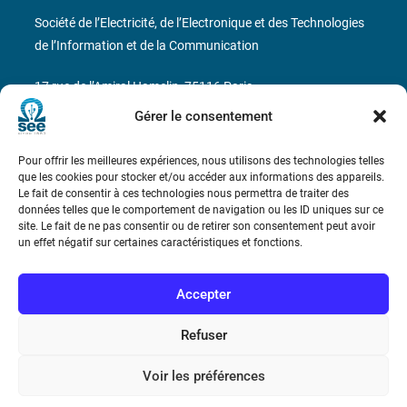
Société de l’Electricité, de l’Electronique et des Technologies
de l’Information et de la Communication
17 rue de l’Amiral Hamelin
75116 Paris
Gérer le consentement
Métro : « Boissière » Ligne 6 et « Iéna » Ligne 9
Pour offrir les meilleures expériences, nous utilisons des technologies telles
Téléphone : (+33) 1 56 90 37 17
que les cookies pour stocker et/ou accéder aux informations des appareils.
Le fait de consentir à ces technologies nous permettra de traiter des
N° de SIREN : 785 393 232, Code APE : 9412Z TVA intra-
données telles que le comportement de navigation ou les ID uniques sur ce
site. Le fait de ne pas consentir ou de retirer son consentement peut avoir
communautaire : FR44 785 393 232
un effet négatif sur certaines caractéristiques et fonctions.
Bicentenaire des découvertes d’André-
Marie Ampère
Accepter
Refuser
Conditions Générales de Vente
Voir les préférences
Mentions légales