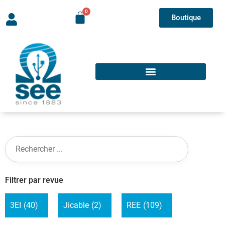
Boutique
Filtrer par revue
3EI
(40)
Jicable
(2)
REE
(109)