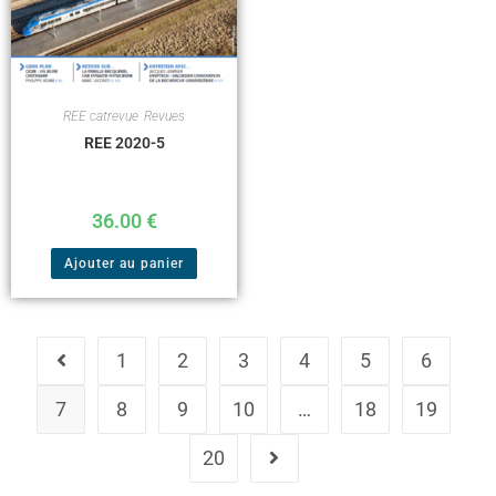
REE catrevue
,
Revues
REE 2020-5
36.00
€
Ajouter au panier
1
2
3
4
5
6
7
8
9
10
…
18
19
20