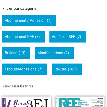
Filtrer par catégorie
Abonnement / Adhésion
(7)
Abonnement REE
(7)
Adhésion SEE
(7)
Bulletin
(13)
Manifestations
(2)
ProduitsAdhesions
(7)
Revues
(160)
Reinitialiser les filtres