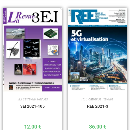
3EI catrevue
,
Revues
REE catrevue
,
Revues
3EI 2021-105
REE 2021-3
12.00
€
36.00
€