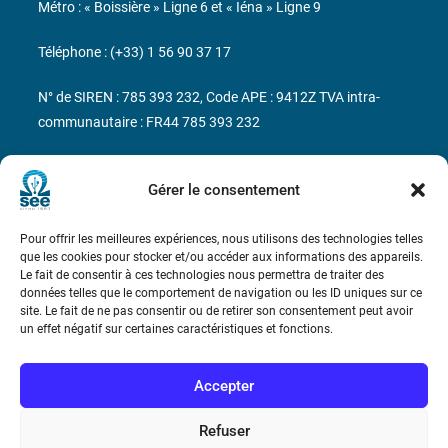
Métro : « Boissière » Ligne 6 et « Iéna » Ligne 9
Téléphone : (+33) 1 56 90 37 17
N° de SIREN : 785 393 232, Code APE : 9412Z TVA intra-
communautaire : FR44 785 393 232
Bicentenaire des découvertes d’André-
Marie Ampère
Gérer le consentement
Pour offrir les meilleures expériences, nous utilisons des technologies telles
Conditions Générales de Vente
que les cookies pour stocker et/ou accéder aux informations des appareils.
Le fait de consentir à ces technologies nous permettra de traiter des
données telles que le comportement de navigation ou les ID uniques sur ce
Mentions légales
site. Le fait de ne pas consentir ou de retirer son consentement peut avoir
un effet négatif sur certaines caractéristiques et fonctions.
Contact
Accepter
Refuser