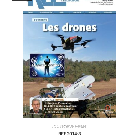
REE catrevue
,
Revues
REE 2014-3