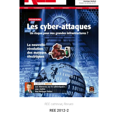
REE catrevue
,
Revues
REE 2012-2