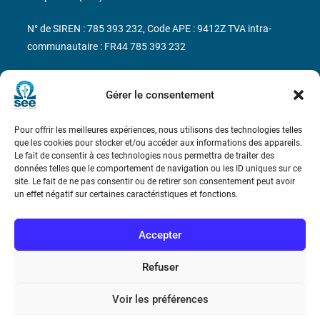
N° de SIREN : 785 393 232, Code APE : 9412Z TVA intra-
communautaire : FR44 785 393 232
Bicentenaire des découvertes d’André-
Marie Ampère
Gérer le consentement
Pour offrir les meilleures expériences, nous utilisons des technologies telles
Conditions Générales de Vente
que les cookies pour stocker et/ou accéder aux informations des appareils.
Le fait de consentir à ces technologies nous permettra de traiter des
données telles que le comportement de navigation ou les ID uniques sur ce
Mentions légales
site. Le fait de ne pas consentir ou de retirer son consentement peut avoir
un effet négatif sur certaines caractéristiques et fonctions.
Contact
Accepter
Refuser
Voir les préférences