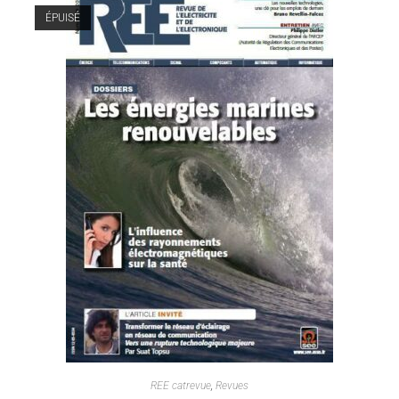
ÉPUISÉ
REE catrevue
,
Revues