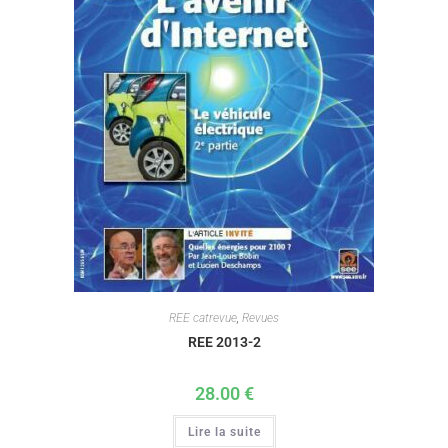
REE catrevue
,
Revues
REE 2013-2
28.00
€
Lire la suite