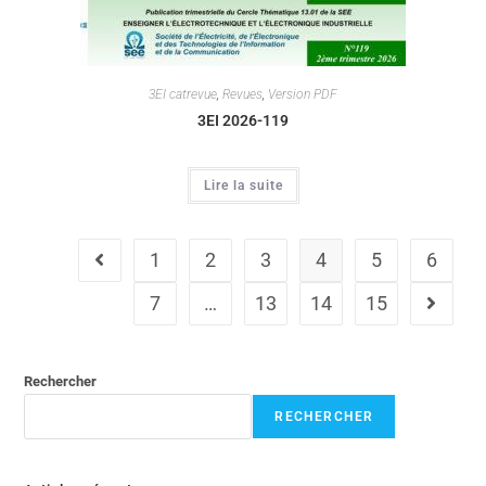
3EI catrevue
,
Revues
,
Version PDF
3EI 2026-119
Lire la suite
1
2
3
4
5
6
7
…
13
14
15
Rechercher
RECHERCHER