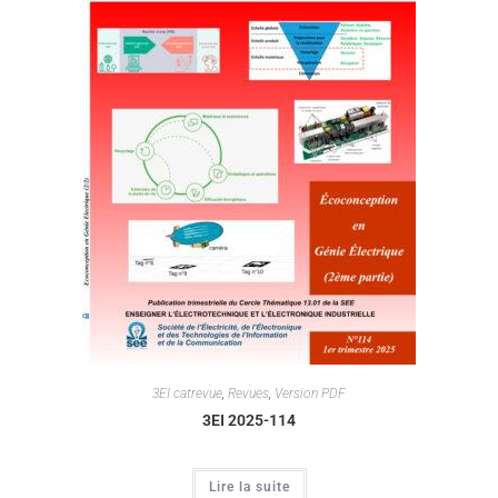
3EI catrevue
,
Revues
,
Version PDF
3EI 2025-114
Lire la suite