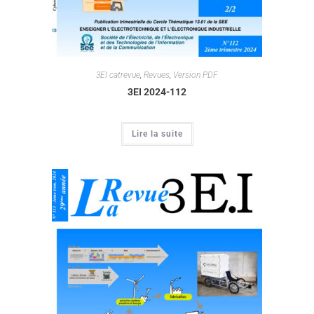
3EI catrevue
,
Revues
,
Version PDF
3EI 2024-112
Lire la suite