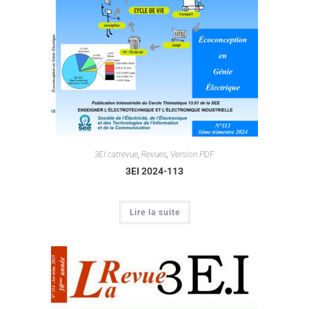
3EI catrevue
,
Revues
,
Version PDF
3EI 2024-113
Lire la suite