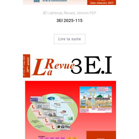
3EI catrevue
,
Revues
,
Version PDF
3EI 2025-115
Lire la suite