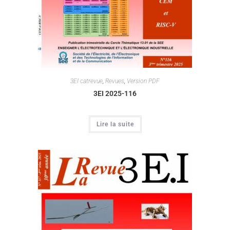
3EI catrevue
,
Revues
,
Version PDF
3EI 2025-116
Lire la suite