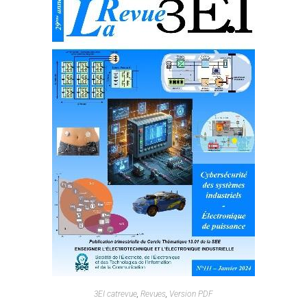
3EI catrevue
,
Revues
,
Version PDF