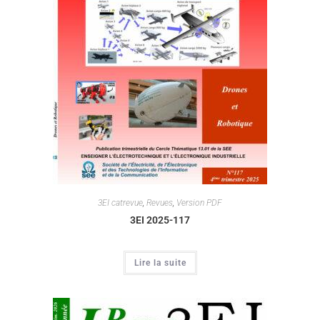
3EI catrevue
,
Revues
,
Version PDF
3EI 2025-117
Lire la suite