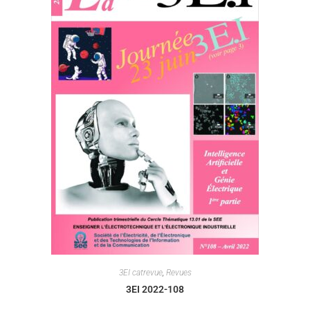
3EI catrevue
,
Revues
3EI 2022-108