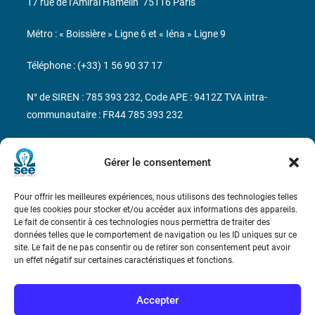
17 rue de l’Amiral Hamelin
75116 Paris
Métro : « Boissière » Ligne 6 et « Iéna » Ligne 9
Téléphone : (+33) 1 56 90 37 17
N° de SIREN : 785 393 232, Code APE : 9412Z TVA intra-
communautaire : FR44 785 393 232
Bicentenaire des découvertes d’André-
Marie Ampère
Gérer le consentement
Pour offrir les meilleures expériences, nous utilisons des technologies telles
Conditions Générales de Vente
que les cookies pour stocker et/ou accéder aux informations des appareils.
Le fait de consentir à ces technologies nous permettra de traiter des
données telles que le comportement de navigation ou les ID uniques sur ce
Mentions légales
site. Le fait de ne pas consentir ou de retirer son consentement peut avoir
un effet négatif sur certaines caractéristiques et fonctions.
Contact
Accepter