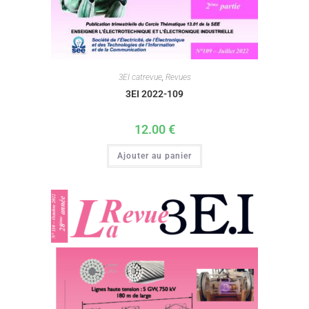
3EI catrevue
,
Revues
3EI 2022-109
12.00
€
Ajouter au panier