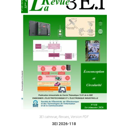
3EI catrevue
,
Revues
,
Version PDF
3EI 2026-118