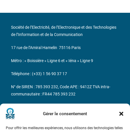
Société de l’Electricité, de l’Electronique et des Technologies
de l’Information et de la Communication
17 rue de l’Amiral Hamelin
75116 Paris
Métro : « Boissière » Ligne 6 et « Iéna » Ligne 9
Téléphone : (+33) 1 56 90 37 17
N° de SIREN : 785 393 232, Code APE : 9412Z TVA intra-
communautaire : FR44 785 393 232
Bicentenaire des découvertes d’André-
Marie Ampère
Gérer le consentement
Pour offrir les meilleures expériences, nous utilisons des technologies telles
Conditions Générales de Vente