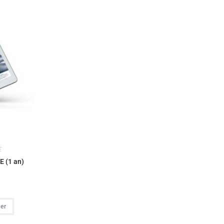
E
E (1 an)
ier