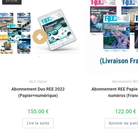
ÉPUISÉ
Non classé
Abonnement RE
Abonnement Duo REE 2022
Abonnement REE Papier
(Papier+numérique)
numéros (Fran
155.00
€
122.00
€
Lire la suite
Ajouter au pan