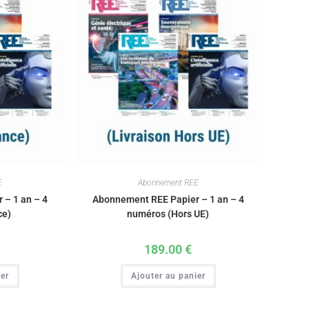
E
Abonnement REE
 – 1 an – 4
Abonnement REE Papier – 1 an – 4
ce)
numéros (Hors UE)
189.00
€
ier
Ajouter au panier