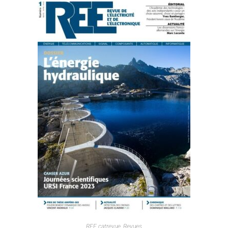
REE catrevue
,
Revues