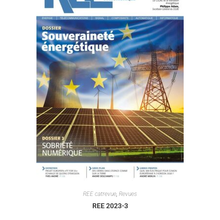
REE catrevue
,
Revues
REE 2023-3