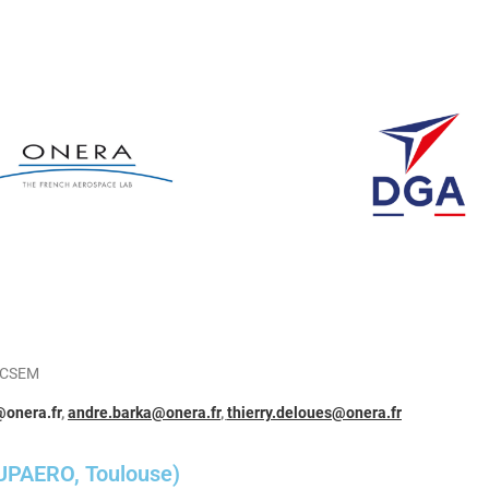
e CSEM
@onera.fr
,
andre.barka@onera.fr
,
thierry.deloues@onera.fr
UPAERO, Toulouse)