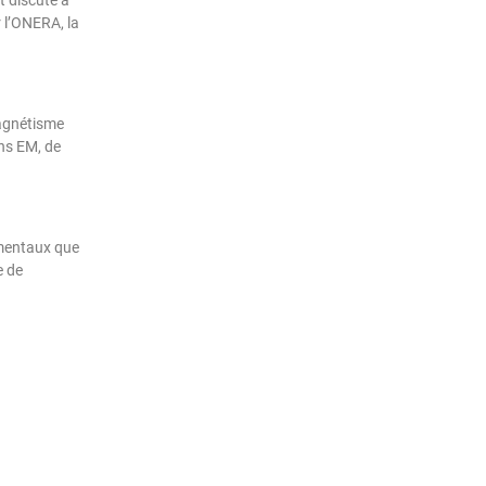
 l’ONERA, la
magnétisme
ons EM, de
imentaux que
e de