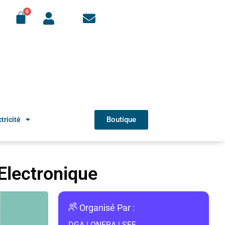
Boutique
tricité
Electronique
Organisé Par :
DGA
|
ONERA
|
SEE