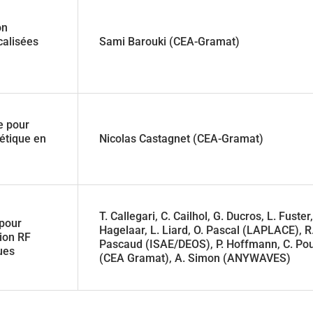
on
calisées
Sami Barouki (CEA-Gramat)
e pour
nétique en
Nicolas Castagnet (CEA-Gramat)
T. Callegari, C. Cailhol, G. Ducros, L. Fuster,
 pour
Hagelaar, L. Liard, O. Pascal (LAPLACE), R
ion RF
Pascaud (ISAE/DEOS), P. Hoffmann, C. Po
ues
(CEA Gramat), A. Simon (ANYWAVES)