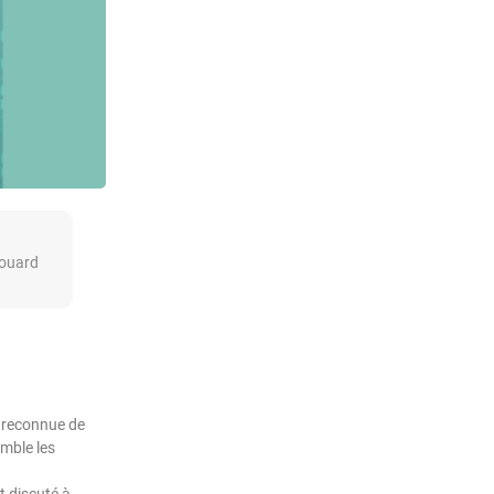
ouard
t reconnue de
emble les
t discuté à