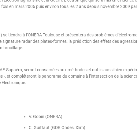
re fois en mars 2006 puis environ tous les 2 ans depuis novembre 2009 par
nt) se tiendra à l’ONERA Toulouse et présentera des problèmes d’électro
 signature radar des plates-formes, la prédiction des effets des agressi
 brouillage.
’ISAE-Supaéro, seront consacrées aux méthodes et outils aussi bien expér
s ‑, et compléteront le panorama du domaine à l’intersection de la scienc
 Electronique.
V. Gobin (ONERA)
C. Guiffaut (GDR Ondes, Xlim)