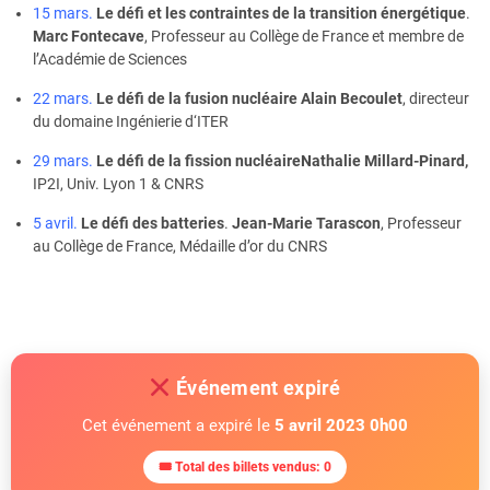
15 mars.
Le défi et les contraintes de la transition énergétique
.
Marc Fontecave
, Professeur au Collège de France et membre de
l’Académie de Sciences
22 mars.
Le défi de la fusion nucléaire
Alain Becoulet
, directeur
du domaine Ingénierie d‘ITER
29 mars.
Le défi de la fission nucléaire
Nathalie Millard-Pinard,
IP2I, Univ. Lyon 1 & CNRS
5 avril.
Le défi des batteries
.
Jean-Marie Tarascon
, Professeur
au Collège de France, Médaille d’or du CNRS
Événement expiré
Cet événement a expiré le
5 avril 2023 0h00
🎟 Total des billets vendus: 0