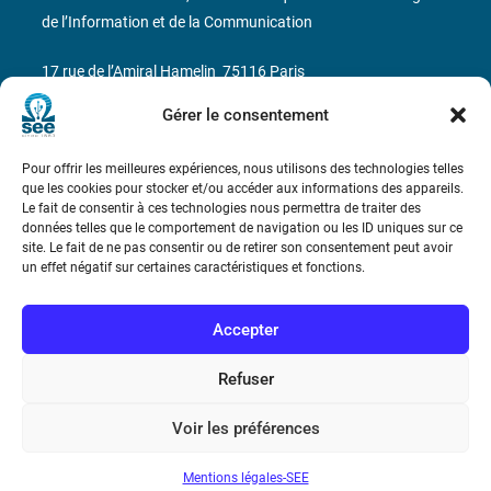
de l’Information et de la Communication
17 rue de l’Amiral Hamelin
75116 Paris
Gérer le consentement
Métro : « Boissière » Ligne 6 et « Iéna » Ligne 9
Pour offrir les meilleures expériences, nous utilisons des technologies telles
Téléphone : (+33) 1 56 90 37 17
que les cookies pour stocker et/ou accéder aux informations des appareils.
Le fait de consentir à ces technologies nous permettra de traiter des
N° de SIREN : 785 393 232, Code APE : 9412Z TVA intra-
données telles que le comportement de navigation ou les ID uniques sur ce
communautaire : FR44 785 393 232
site. Le fait de ne pas consentir ou de retirer son consentement peut avoir
un effet négatif sur certaines caractéristiques et fonctions.
Bicentenaire des découvertes d’André-
Marie Ampère
Accepter
Conditions Générales de Vente
Refuser
Voir les préférences
Mentions légales
Mentions légales-SEE