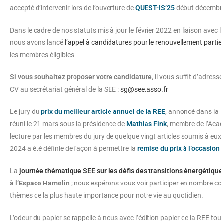
accepté d’intervenir lors de l’ouverture de
QUEST-IS’25
début décembr
Dans le cadre de nos statuts mis à jour le février 2022 en liaison avec le
nous avons lancé
l’appel à candidatures pour le renouvellement partie
les membres éligibles
Si vous souhaitez proposer votre candidature
, il vous suffit d’adres
CV au secrétariat général de la SEE :
sg@see.asso.fr
Le jury du
prix du meilleur article annuel de la REE
, annoncé dans la 
réuni le 21 mars sous la présidence de
Mathias Fink
, membre de l’Aca
lecture par les membres du jury de quelque vingt articles soumis à eux
2024 a été définie de façon à permettre la
remise du prix à l’occasion
La
journée thématique SEE sur les défis des transitions énergétiq
à l’Espace Hamelin
; nous espérons vous voir participer en nombre co
thèmes de la plus haute importance pour notre vie au quotidien.
L’odeur du papier se rappelle à nous avec l’édition papier de la REE to