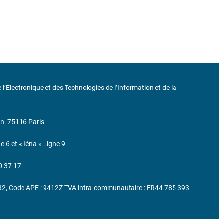
de l’Electronique et des Technologies de l’Information et de la
in
75116 Paris
ne 6 et « Iéna » Ligne 9
0 37 17
232, Code APE : 9412Z TVA intra-communautaire : FR44 785 393