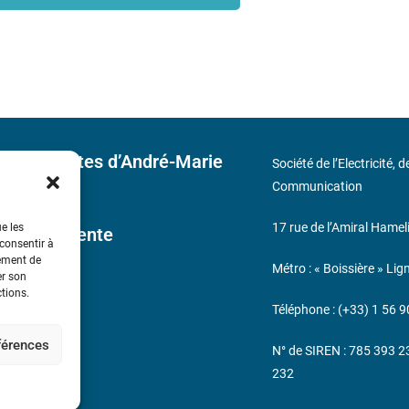
 découvertes d’André-Marie
Société de l’Electricité, 
Communication
17 rue de l’Amiral Hamel
ue les
ales de Vente
 consentir à
tement de
Métro : « Boissière » Lig
er son
s
ctions.
Téléphone : (+33) 1 56 9
éférences
N° de SIREN : 785 393 
232