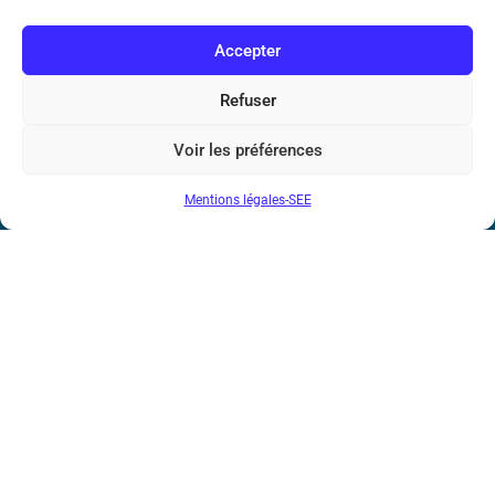
Voir tous les partenaires
Accepter
Refuser
Voir les préférences
Mentions légales-SEE
Société de l’Electricité, de l’Electronique et des Technologies
de l’Information et de la Communication
17 rue de l’Amiral Hamelin
75116 Paris
Métro : « Boissière » Ligne 6 et « Iéna » Ligne 9
Téléphone : (+33) 1 56 90 37 17
N° de SIREN : 785 393 232, Code APE : 9412Z TVA intra-