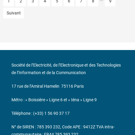
1
2
3
4
5
6
7
8
9
Suivant
Société de l’Electricité, de l’Electronique et des Technologies
de l’Information et de la Communication
17 rue de l’Amiral Hamelin
75116 Paris
Métro : « Boissière » Ligne 6 et « Iéna » Ligne 9
Téléphone : (+33) 1 56 90 37 17
N° de SIREN : 785 393 232, Code APE : 9412Z TVA intra-
communautaire : FR44 785 393 232