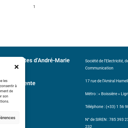
1
 découvertes d’André-Marie
Société de l’Electricité, 
Communication
17 rue de l’Amiral Hamel
ue les
ales de Vente
 consentir à
tement de
Métro : « Boissière » Lig
er son
s
ctions.
Téléphone : (+33) 1 56 9
éférences
N° de SIREN : 785 393 
232