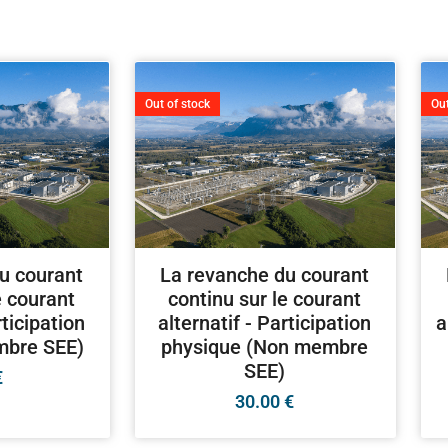
Out of stock
Out
u courant
La revanche du courant
e courant
continu sur le courant
rticipation
alternatif - Participation
a
mbre SEE)
physique (Non membre
SEE)
€
30.00
€