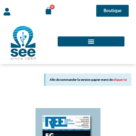
Boutique
Afin de commander la version papier merci de
cliquer ici