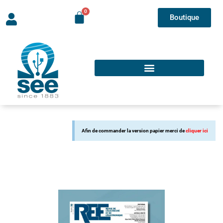
Boutique
Afin de commander la version papier merci de
cliquer ici