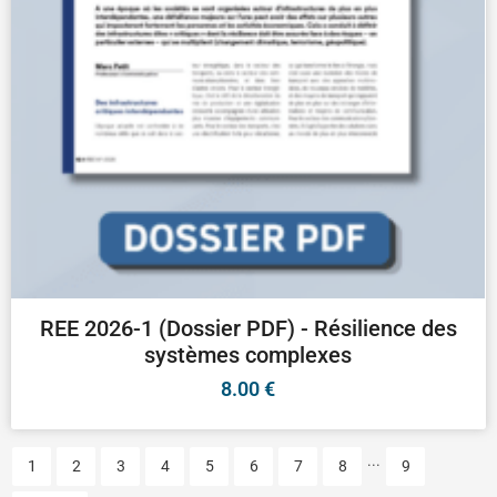
REE 2026-1 (Dossier PDF) - Résilience des
systèmes complexes
8.00
€
...
1
2
3
4
5
6
7
8
9