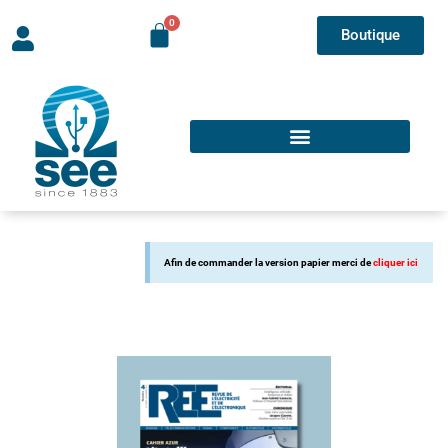
Boutique
Afin de commander la version papier merci de
cliquer ici