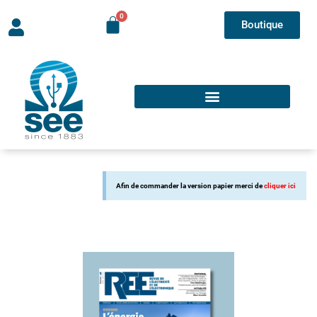
Boutique
Afin de commander la version papier merci de
cliquer ici