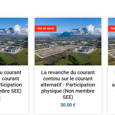
Out of stock
Out
u courant
La revanche du courant
e courant
continu sur le courant
rticipation
alternatif - Participation
a
mbre SEE)
physique (Non membre
SEE)
€
30.00
€