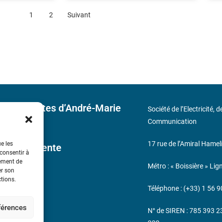
1
2
Suivant
 découvertes d’André-Marie
Société de l’Electricité, 
Communication
17 rue de l’Amiral Hamel
ue les
ales de Vente
 consentir à
tement de
Métro : « Boissière » Lig
er son
s
ctions.
Téléphone : (+33) 1 56 9
éférences
N° de SIREN : 785 393 