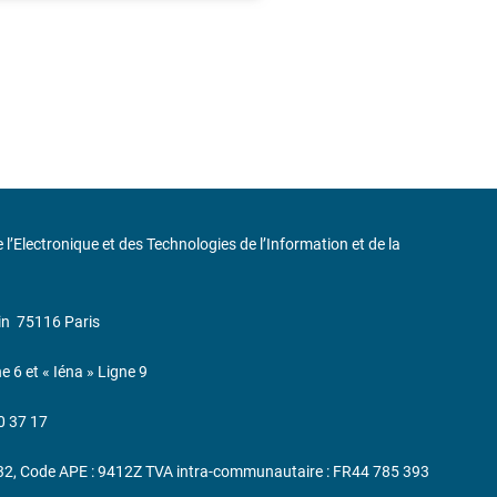
de l’Electronique et des Technologies de l’Information et de la
in
75116 Paris
ne 6 et « Iéna » Ligne 9
0 37 17
232, Code APE : 9412Z TVA intra-communautaire : FR44 785 393