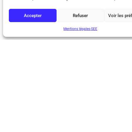
– La présentation d’un dossier reste volontairement lim
dossier, comme le numéro REE, est accessible sur notre
Accepter
Refuser
Voir les pr
Mentions légales-SEE
Bicentenaire des
Ampère
Conditions Génér
Mentions légale
Contact