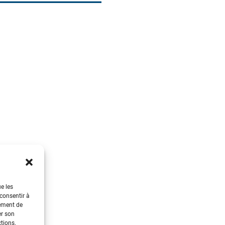
ue les
 consentir à
tement de
er son
ctions.