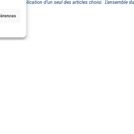
itée à la publication d’un seul des articles choisi. L’ensemble d
 site
éférences
 découvertes d’André-Marie
Société de l’Electricité, 
Communication
17 rue de l’Amiral Hamel
ales de Vente
Métro : « Boissière » Lig
s
Téléphone : (+33) 1 56 9
N° de SIREN : 785 393 
232