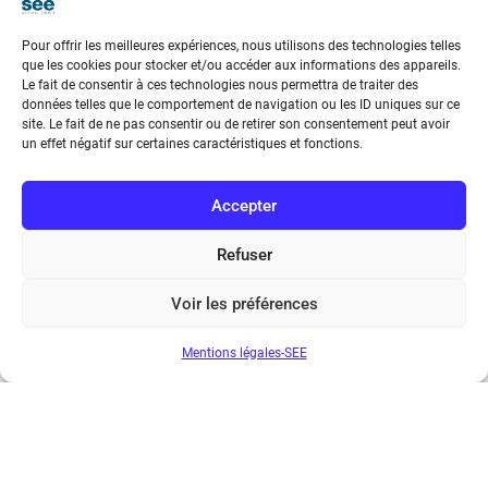
scientifique qui contribue notamment à des
avancées remarquables dans le domaine
Pour offrir les meilleures expériences, nous utilisons des technologies telles
que les cookies pour stocker et/ou accéder aux informations des appareils.
des radio-sciences, parmi d’autres critères.
Le fait de consentir à ces technologies nous permettra de traiter des
données telles que le comportement de navigation ou les ID uniques sur ce
Durant son discours, Lluis M. Mir a fait
site. Le fait de ne pas consentir ou de retirer son consentement peut avoir
un effet négatif sur certaines caractéristiques et fonctions.
ressortir les nombreuses expertises de
R.Plana :
modélisation des bruits dans les
Accepter
circuits actifs micro-ondes, développement
Refuser
de la filière des circuits millimétriques,
micro- et nano-systèmes millimétriques à
Voir les préférences
configuration variable
, et les responsabilités
Mentions légales-SEE
importantes qu’il a portées dans une vie
professionnelle mêlant la recherche
académique, la R&D industrielle et
l’administration de la science française.