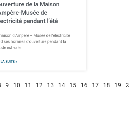
ouverture de la Maison
Ampère-Musée de
électricité pendant l’été
maison d’Ampère – Musée de l’électricité
nd ses horaires d’ouverture pendant la
ode estivale.
 LA SUITE »
2
8
9
10
11
12
13
14
15
16
17
18
19