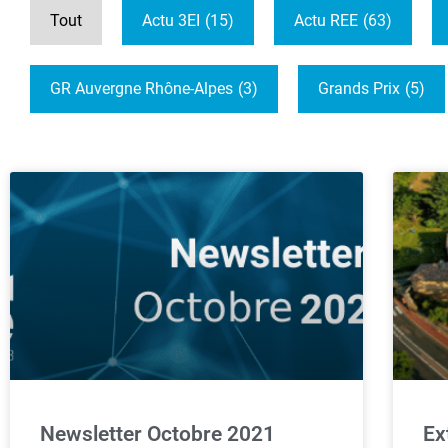
Tout
Actu 3EI
(15)
Actu REE
(63)
GR Auvergne Rhône-Alpes
(3)
Grands Prix
(5)
Newsletter Octobre 2021
Ex