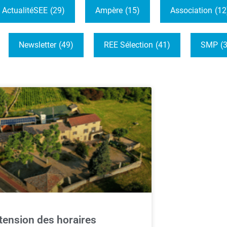
ActualitéSEE
(29)
Ampère
(15)
Association
(12
Newsletter
(49)
REE Sélection
(41)
SMP
(
tension des horaires