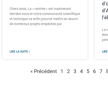
d’
Chers amis, La « rentrée » est maintenant
d’
derrière nous et notre communauté scientifique
l’
et technique va enfin pouvoir mettre en œuvre
de nombreux projets empêchés par
La 
éte
péri
LIRE LA SUITE »
LIRE
« Précédent
1
2
3
4
5
6
7