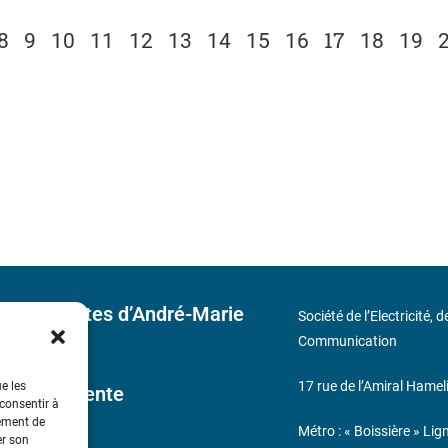
17
8
9
10
11
12
13
14
15
16
18
19
 découvertes d’André-Marie
Société de l’Electricité, 
Communication
17 rue de l’Amiral Hamel
ue les
ales de Vente
 consentir à
tement de
Métro : « Boissière » Lig
er son