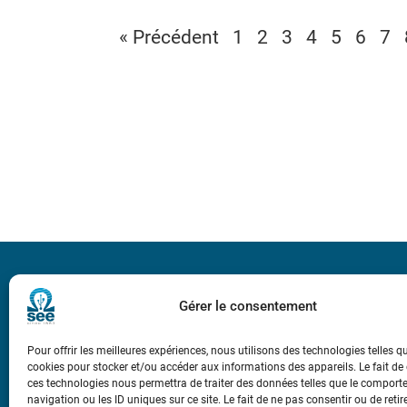
« Précédent
1
2
3
4
5
6
7
Bicentenaire des
Ampère
Gérer le consentement
Pour offrir les meilleures expériences, nous utilisons des technologies telles q
Conditions Génér
cookies pour stocker et/ou accéder aux informations des appareils. Le fait de
ces technologies nous permettra de traiter des données telles que le compor
navigation ou les ID uniques sur ce site. Le fait de ne pas consentir ou de retir