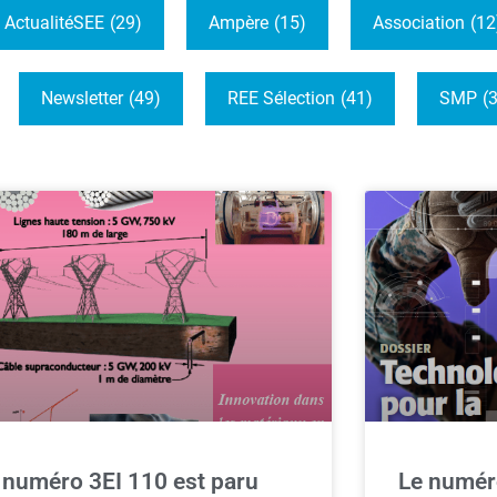
ActualitéSEE
(29)
Ampère
(15)
Association
(12
Newsletter
(49)
REE Sélection
(41)
SMP
(
 numéro 3EI 110 est paru
Le numér