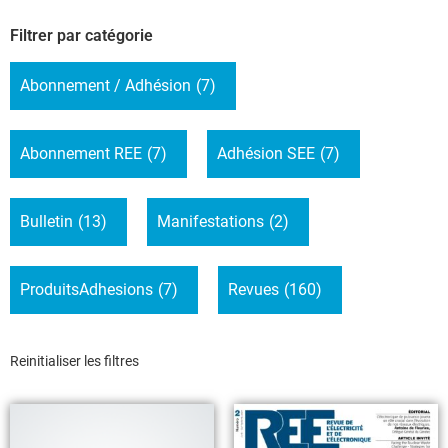
Filtrer par catégorie
Abonnement / Adhésion
(7)
Abonnement REE
(7)
Adhésion SEE
(7)
Bulletin
(13)
Manifestations
(2)
ProduitsAdhesions
(7)
Revues
(160)
Reinitialiser les filtres