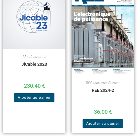
Manifestations
JiCable 2023
REE catrevue
,
Revues
230.40
€
REE 2024-2
Ajouter au panier
36.00
€
Ajouter au panier