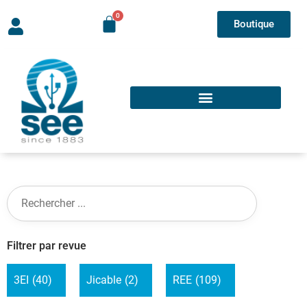
Boutique
Filtrer par revue
3EI
(40)
Jicable
(2)
REE
(109)