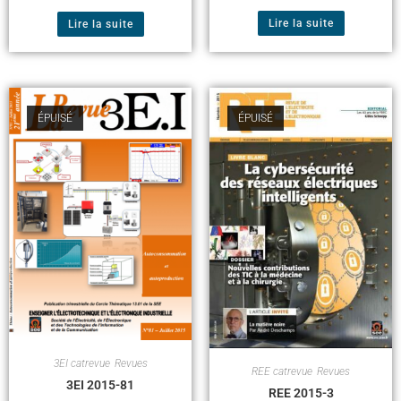
Lire la suite
Lire la suite
ÉPUISÉ
ÉPUISÉ
3EI catrevue
,
Revues
REE catrevue
,
Revues
3EI 2015-81
REE 2015-3