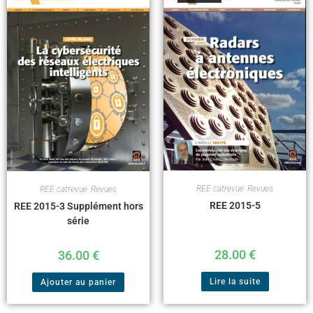
REE catrevue
,
Revues
REE catrevue
,
Revues
REE 2015-5
REE 2015-3 Supplément hors
série
28.00
€
36.00
€
Lire la suite
Ajouter au panier