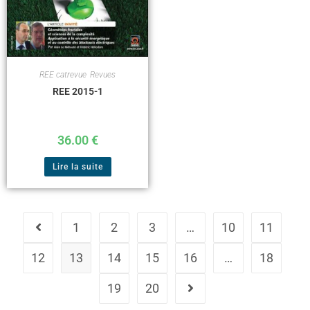
REE catrevue
,
Revues
REE 2015-1
36.00
€
Lire la suite
1
2
3
…
10
11
12
13
14
15
16
…
18
19
20