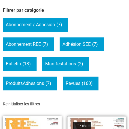
Filtrer par catégorie
Abonnement / Adhésion
(7)
Abonnement REE
(7)
Adhésion SEE
(7)
Bulletin
(13)
Manifestations
(2)
ProduitsAdhesions
(7)
Revues
(160)
Reinitialiser les filtres
ÉPUISÉ