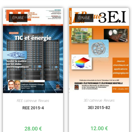
ÉPUISÉ
ÉPUISÉ
3EI catrevue
,
Revues
REE catrevue
,
Revues
3EI 2015-82
REE 2015-4
12.00
€
28.00
€