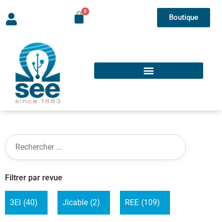
Boutique
Filtrer par revue
3EI
(40)
Jicable
(2)
REE
(109)