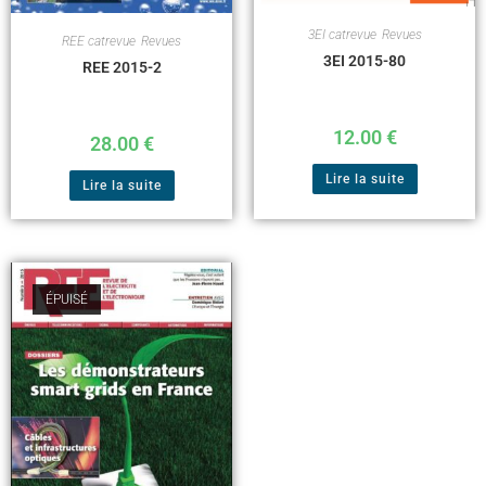
3EI catrevue
,
Revues
REE catrevue
,
Revues
3EI 2015-80
REE 2015-2
12.00
€
28.00
€
Lire la suite
Lire la suite
ÉPUISÉ